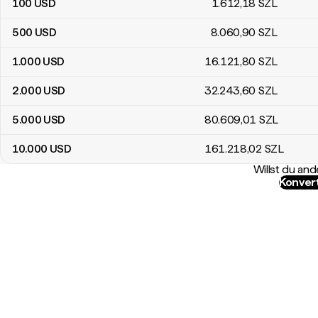
100
USD
1.612
,18
SZL
500
USD
8.060
,90
SZL
1.000
USD
16.121
,80
SZL
2.000
USD
32.243
,60
SZL
5.000
USD
80.609
,01
SZL
10.000
USD
161.218
,02
SZL
Willst du a
Konver