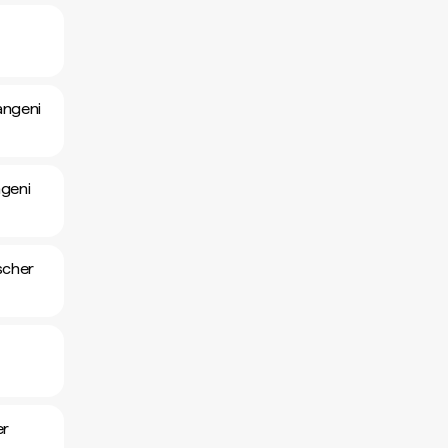
r
angeni
ngeni
scher
er