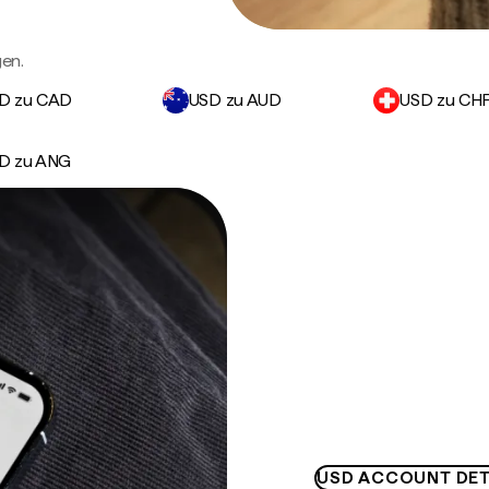
en.
D zu CAD
USD zu AUD
USD zu CH
D zu ANG
USD ACCOUNT DET