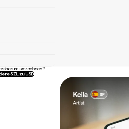
ndersherum umrechnen?
tiere SZL zu USD