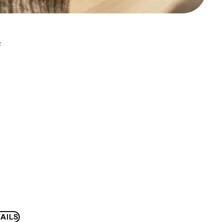
F
AILS