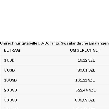
Umrechnungstabelle US-Dollar zu Swasiländische Emalangen
BETRAG
UMGERECHNET
Umrechnungstabelle US-Dollar zu Swasiländische Emalangeni
1
USD
16
,12
SZL
5
USD
80
,61
SZL
10
USD
161
,22
SZL
20
USD
322
,44
SZL
50
USD
806
,09
SZL