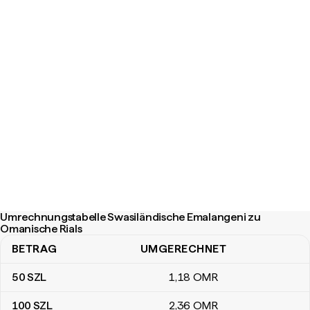
Umrechnungstabelle Swasiländische Emalangeni zu
Omanische Rials
BETRAG
UMGERECHNET
Umrechnungstabelle Swasiländische Emalangeni zu Omanische Ri
50
SZL
1
,18
OMR
100
SZL
2
,36
OMR