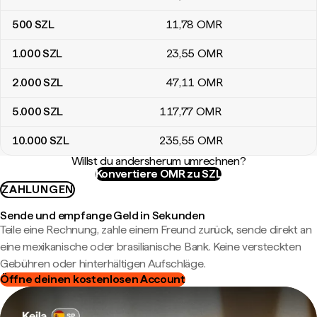
500
SZL
11
,78
OMR
1.000
SZL
23
,55
OMR
2.000
SZL
47
,11
OMR
5.000
SZL
117
,77
OMR
10.000
SZL
235
,55
OMR
Willst du andersherum umrechnen?
Konvertiere OMR zu SZL
ZAHLUNGEN
Sende und empfange Geld in Sekunden
Teile eine Rechnung, zahle einem Freund zurück, sende direkt an
eine mexikanische oder brasilianische Bank. Keine versteckten
Gebühren oder hinterhältigen Aufschläge.
Öffne deinen kostenlosen Account