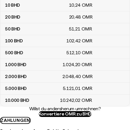
10
BHD
10
,24
OMR
20
BHD
20
,48
OMR
50
BHD
51
,21
OMR
100
BHD
102
,42
OMR
500
BHD
512
,10
OMR
1.000
BHD
1.024
,20
OMR
2.000
BHD
2.048
,40
OMR
5.000
BHD
5.121
,01
OMR
10.000
BHD
10.242
,02
OMR
Willst du andersherum umrechnen?
Konvertiere OMR zu BHD
ZAHLUNGEN