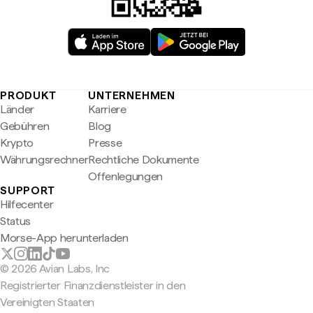
PRODUKT
UNTERNEHMEN
Länder
Karriere
Gebühren
Blog
Krypto
Presse
Währungsrechner
Rechtliche Dokumente
Offenlegungen
SUPPORT
Hilfecenter
Status
Morse-App herunterladen
© 2026 Avian Labs, Inc
Registrierter Finanzdienstleister in den
Vereinigten Staaten