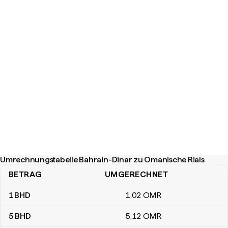
Umrechnungstabelle Bahrain-Dinar zu Omanische Rials
BETRAG
UMGERECHNET
Umrechnungstabelle Bahrain-Dinar zu Omanische Rials
1
BHD
1
,02
OMR
5
BHD
5
,12
OMR