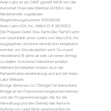
Avian Labs ist als CASP gemäß MiCA von der
Autoriteit Financiële Markten (AFM) in den
Niederlanden zugelassen
(Registrierungsnummer 41000005).
Avian Labs USA, Inc., NMLS ID # 2639252
Die Prepaid-Debit-Visa-Karte (die "Karte") wird
von Lead Bank unter Lizenz von Visa U.S.A. Inc.
ausgegeben und kann überall dort eingesetzt
werden, wo Visa akzeptiert wird. Du musst
mindestens 18 Jahre alt sein, um einen Antrag
zu stellen. Es können Gebühren anfallen.
Weitere Einzelheiten findest du in der
Karteninhabervereinbarung und auf der Avian
Labs Website.
Bridge Ventures LLC ("Bridge") ist keine Bank.
Bridge ist ein Finanztechnologieunternehmen
und der Programmmanager, der für die
Verwaltung und den Betrieb der Karte im
Auftrag von Lead Bank verantwortlich ist.