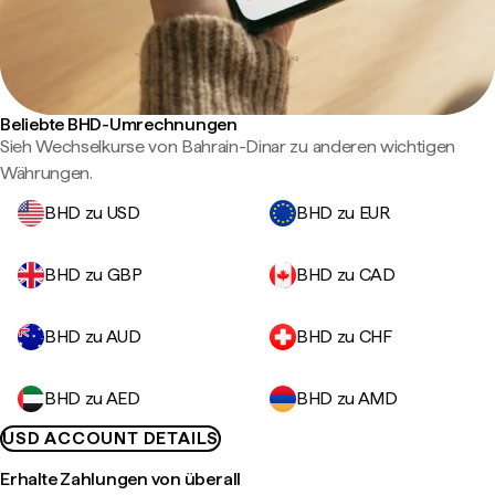
Beliebte BHD-Umrechnungen
Sieh Wechselkurse von Bahrain-Dinar zu anderen wichtigen
Währungen.
BHD zu USD
BHD zu EUR
BHD zu GBP
BHD zu CAD
BHD zu AUD
BHD zu CHF
BHD zu AED
BHD zu AMD
USD ACCOUNT DETAILS
Erhalte Zahlungen von überall