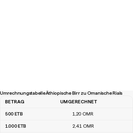
Umrechnungstabelle Äthiopische Birr zu Omanische Rials
BETRAG
UMGERECHNET
Umrechnungstabelle Äthiopische Birr zu Omanische Rials
500
ETB
1
,20
OMR
1.000
ETB
2
,41
OMR