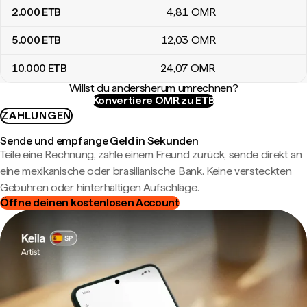
2.000
ETB
4
,81
OMR
5.000
ETB
12
,03
OMR
10.000
ETB
24
,07
OMR
Willst du andersherum umrechnen?
Konvertiere OMR zu ETB
ZAHLUNGEN
Sende und empfange Geld in Sekunden
Teile eine Rechnung, zahle einem Freund zurück, sende direkt an
eine mexikanische oder brasilianische Bank. Keine versteckten
Gebühren oder hinterhältigen Aufschläge.
Öffne deinen kostenlosen Account