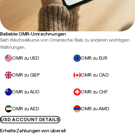
Beliebte OMR-Umrechnungen
Sieh Wechselkurse von Omanische Rials zu anderen wichtigen
Währungen.
OMR zu USD
OMR zu EUR
OMR zu GBP
OMR zu CAD
OMR zu AUD
OMR zu CHF
OMR zu AED
OMR zu AMD
USD ACCOUNT DETAILS
Erhalte Zahlungen von überall