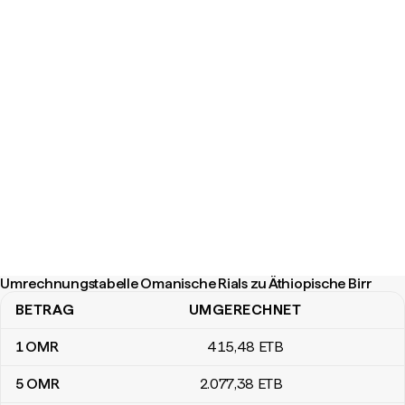
Umrechnungstabelle Omanische Rials zu Äthiopische Birr
BETRAG
UMGERECHNET
Umrechnungstabelle Omanische Rials zu Äthiopische Birr
1
OMR
415
,48
ETB
5
OMR
2.077
,38
ETB