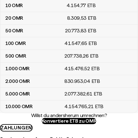
10
OMR
4.154
,77
ETB
20
OMR
8.309
,53
ETB
50
OMR
20.773
,83
ETB
100
OMR
41.547
,65
ETB
500
OMR
207.738
,26
ETB
1.000
OMR
415.476
,52
ETB
2.000
OMR
830.953
,04
ETB
5.000
OMR
2.077.382
,61
ETB
10.000
OMR
4.154.765
,21
ETB
Willst du andersherum umrechnen?
Konvertiere ETB zu OMR
ZAHLUNGEN