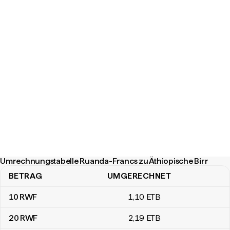
Umrechnungstabelle Ruanda-Francs zu Äthiopische Birr
BETRAG
UMGERECHNET
Umrechnungstabelle Ruanda-Francs zu Äthiopische Birr
10
RWF
1
,10
ETB
20
RWF
2
,19
ETB