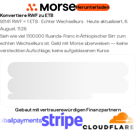
Herunterladen
Konvertiere RWF zu ETB
9,1141 RWF ≈ 1 ETB · Echter Wechselkurs
·
Heute aktualisiert, 6.
August, 11:28
Sieh wie viel 1.100.000 Ruanda-Franc in Äthiopischer Birr zum
echten Wechselkurs ist. Geld mit Morse überweisen — keine
versteckten Aufschläge, keine aufgeblasenen Kurse.
Gebaut mit vertrauenswürdigen Finanzpartnern