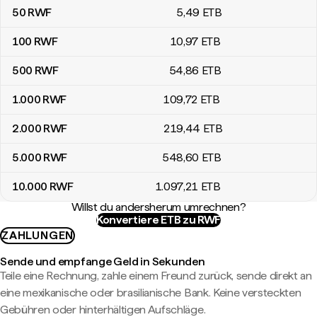
50
RWF
5
,49
ETB
100
RWF
10
,97
ETB
500
RWF
54
,86
ETB
1.000
RWF
109
,72
ETB
2.000
RWF
219
,44
ETB
5.000
RWF
548
,60
ETB
10.000
RWF
1.097
,21
ETB
Willst du andersherum umrechnen?
Konvertiere ETB zu RWF
ZAHLUNGEN
Sende und empfange Geld in Sekunden
Teile eine Rechnung, zahle einem Freund zurück, sende direkt an
eine mexikanische oder brasilianische Bank. Keine versteckten
Gebühren oder hinterhältigen Aufschläge.