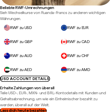
Beliebte RWF-Umrechnungen
Sieh Wechselkurse von Ruanda-Francs zu anderen wichtigen
Währungen.
RWF zu USD
RWF zu EUR
RWF zu GBP
RWF zu CAD
RWF zu AUD
RWF zu CHF
RWF zu AED
RWF zu AMD
USD ACCOUNT DETAILS
Erhalte Zahlungen von überall
Teile USD-, EUR-, MXN- und BRL-Kontodetails mit Kunden und
Gehaltsabrechnung, um wie ein Einheimischer bezahlt zu
werden, überall auf der Welt.
Lass dich heute bezahlen