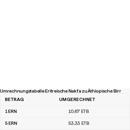
Umrechnungstabelle Eritreische Nakfa zu Äthiopische Birr
BETRAG
UMGERECHNET
Umrechnungstabelle Eritreische Nakfa zu Äthiopische Birr
1
ERN
10
,67
ETB
5
ERN
53
,33
ETB