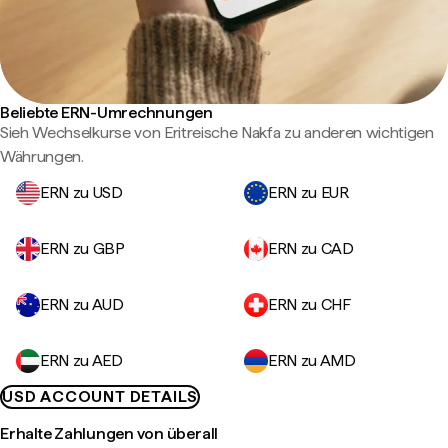
Beliebte ERN-Umrechnungen
Sieh Wechselkurse von Eritreische Nakfa zu anderen wichtigen
Währungen.
ERN zu USD
ERN zu EUR
ERN zu GBP
ERN zu CAD
ERN zu AUD
ERN zu CHF
ERN zu AED
ERN zu AMD
USD ACCOUNT DETAILS
Erhalte Zahlungen von überall