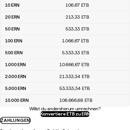
10
ERN
106
,67
ETB
20
ERN
213
,33
ETB
50
ERN
533
,33
ETB
100
ERN
1.066
,67
ETB
500
ERN
5.333
,33
ETB
1.000
ERN
10.666
,67
ETB
2.000
ERN
21.333
,34
ETB
5.000
ERN
53.333
,34
ETB
10.000
ERN
106.666
,68
ETB
Willst du andersherum umrechnen?
Konvertiere ETB zu ERN
ZAHLUNGEN