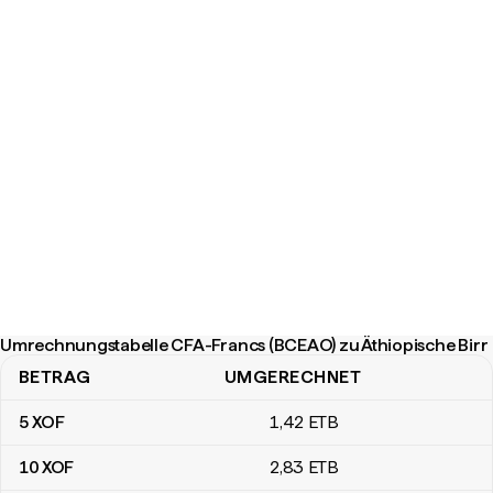
Umrechnungstabelle CFA-Francs (BCEAO) zu Äthiopische Birr
BETRAG
UMGERECHNET
Umrechnungstabelle CFA-Francs (BCEAO) zu Äthiopische Birr
5
XOF
1
,42
ETB
10
XOF
2
,83
ETB