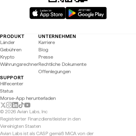
PRODUKT
UNTERNEHMEN
Länder
Karriere
Gebühren
Blog
Krypto
Presse
Währungsrechner
Rechtliche Dokumente
Offenlegungen
SUPPORT
Hilfecenter
Status
Morse-App herunterladen
© 2026 Avian Labs, Inc
Registrierter Finanzdienstleister in den
Vereinigten Staaten
Avian Labs ist als CASP gemäß MiCA von der