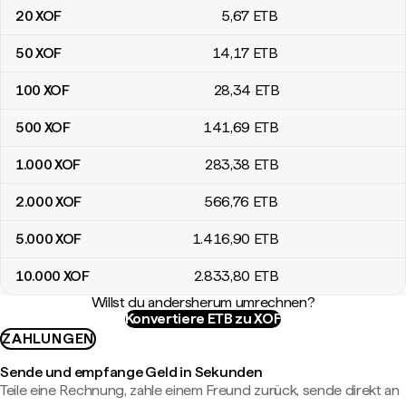
20
XOF
5
,67
ETB
50
XOF
14
,17
ETB
100
XOF
28
,34
ETB
500
XOF
141
,69
ETB
1.000
XOF
283
,38
ETB
2.000
XOF
566
,76
ETB
5.000
XOF
1.416
,90
ETB
10.000
XOF
2.833
,80
ETB
Willst du andersherum umrechnen?
Konvertiere ETB zu XOF
ZAHLUNGEN
Sende und empfange Geld in Sekunden
Teile eine Rechnung, zahle einem Freund zurück, sende direkt an