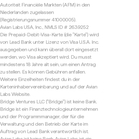
Autoriteit Financiële Markten (AFM) in den
Niederlanden zugelassen
(Registrierungsnummer 41000005).
Avian Labs USA, Inc., NMLS ID # 2639252
Die Prepaid-Debit-Visa-Karte (die "Karte") wird
von Lead Bank unter Lizenz von Visa U.S.A. Inc.
ausgegeben und kann überall dort eingesetzt
werden, wo Visa akzeptiert wird. Du musst
mindestens 18 Jahre alt sein, um einen Antrag
zu stellen. Es können Gebühren anfallen.
Weitere Einzelheiten findest du in der
Karteninhabervereinbarung und auf der Avian
Labs Website.
Bridge Ventures LLC ("Bridge") ist keine Bank.
Bridge ist ein Finanztechnologieunternehmen
und der Programmmanager, der für die
Verwaltung und den Betrieb der Karte im
Auftrag von Lead Bank verantwortlich ist.
Avian Labs ist keine Bank. Avian Labs ist ein