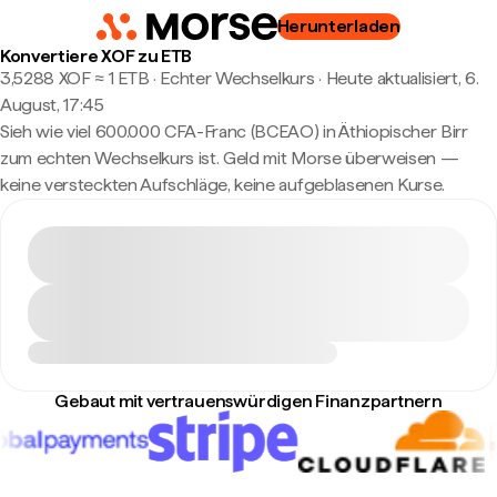
Herunterladen
Konvertiere XOF zu ETB
3,5288 XOF ≈ 1 ETB · Echter Wechselkurs
·
Heute aktualisiert, 6.
August, 17:45
Sieh wie viel 600.000 CFA-Franc (BCEAO) in Äthiopischer Birr
zum echten Wechselkurs ist. Geld mit Morse überweisen —
keine versteckten Aufschläge, keine aufgeblasenen Kurse.
Gebaut mit vertrauenswürdigen Finanzpartnern