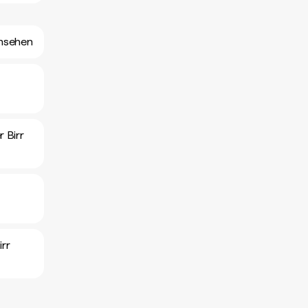
ansehen
 Birr
rr