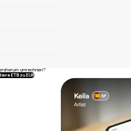
ndersherum umrechnen?
tiere ETB zu EUR