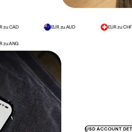
R zu CAD
EUR zu AUD
EUR zu CH
R zu ANG
USD ACCOUNT DET