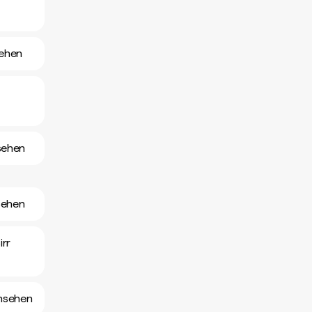
sehen
sehen
nsehen
irr
ansehen