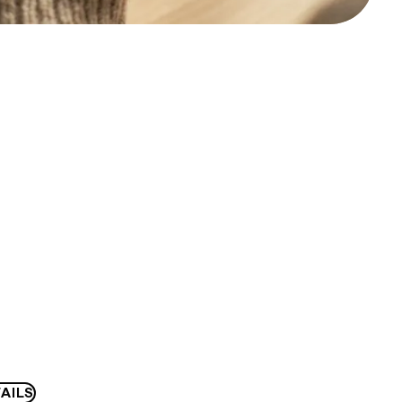
F
AILS