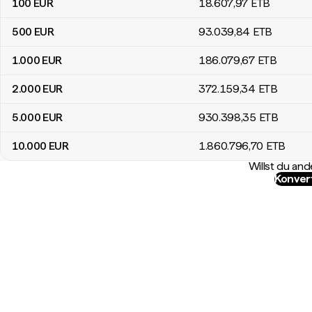
100
EUR
18.607
,97
ETB
500
EUR
93.039
,84
ETB
1.000
EUR
186.079
,67
ETB
2.000
EUR
372.159
,34
ETB
5.000
EUR
930.398
,35
ETB
10.000
EUR
1.860.796
,70
ETB
Willst du a
Konver