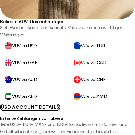
Beliebte VUV-Umrechnungen
Sieh Wechselkurse von Vanuatu-Vatu zu anderen wichtigen
Währungen.
VUV zu USD
VUV zu EUR
VUV zu GBP
VUV zu CAD
VUV zu AUD
VUV zu CHF
VUV zu AED
VUV zu AMD
USD ACCOUNT DETAILS
Erhalte Zahlungen von überall
Teile USD-, EUR-, MXN- und BRL-Kontodetails mit Kunden und
Gehaltsabrechnung, um wie ein Einheimischer bezahlt zu