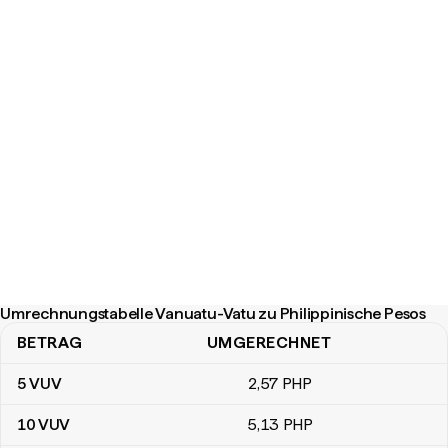
Umrechnungstabelle Vanuatu-Vatu zu Philippinische Pesos
BETRAG
UMGERECHNET
Umrechnungstabelle Vanuatu-Vatu zu Philippinische Pesos
5
VUV
2
,57
PHP
10
VUV
5
,13
PHP