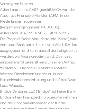
Vereinigten Staaten
Avian Labs ist als CASP gemäß MiCA von der
Autoriteit Financiële Markten (AFM) in den
Niederlanden zugelassen
(Registrierungsnummer 41000005).
Avian Labs USA, Inc., NMLS ID # 2639252
Die Prepaid-Debit-Visa-Karte (die "Karte") wird
von Lead Bank unter Lizenz von Visa U.S.A. Inc.
ausgegeben und kann überall dort eingesetzt
werden, wo Visa akzeptiert wird. Du musst
mindestens 18 Jahre alt sein, um einen Antrag
zu stellen. Es können Gebühren anfallen.
Weitere Einzelheiten findest du in der
Karteninhabervereinbarung und auf der Avian
Labs Website.
Bridge Ventures LLC ("Bridge") ist keine Bank.
Bridge ist ein Finanztechnologieunternehmen
und der Programmmanager, der für die
Verwaltung und den Betrieb der Karte im