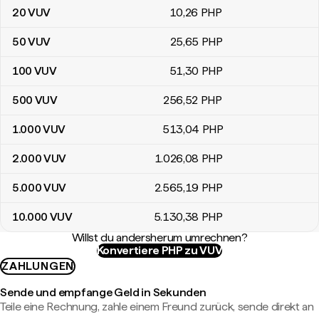
20
VUV
10
,26
PHP
50
VUV
25
,65
PHP
100
VUV
51
,30
PHP
500
VUV
256
,52
PHP
1.000
VUV
513
,04
PHP
2.000
VUV
1.026
,08
PHP
5.000
VUV
2.565
,19
PHP
10.000
VUV
5.130
,38
PHP
Willst du andersherum umrechnen?
Konvertiere PHP zu VUV
ZAHLUNGEN
Sende und empfange Geld in Sekunden
Teile eine Rechnung, zahle einem Freund zurück, sende direkt an