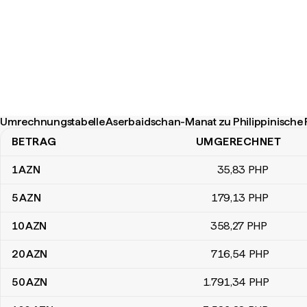
Umrechnungstabelle Aserbaidschan-Manat zu Philippinische 
BETRAG
UMGERECHNET
Umrechnungstabelle Aserbaidschan-Manat zu Philippinische Pe
1
AZN
35
,83
PHP
5
AZN
179
,13
PHP
10
AZN
358
,27
PHP
20
AZN
716
,54
PHP
50
AZN
1.791
,34
PHP