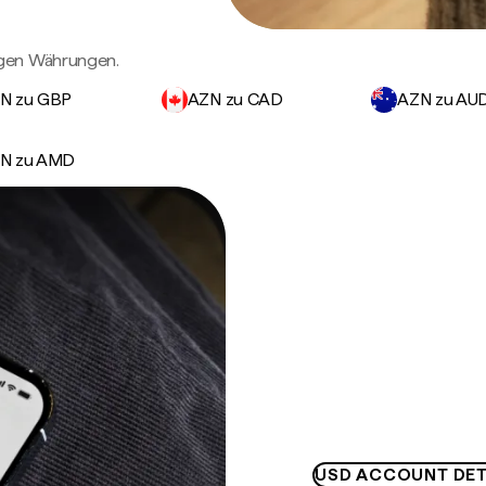
igen Währungen.
N zu GBP
AZN zu CAD
AZN zu AU
N zu AMD
USD ACCOUNT DET