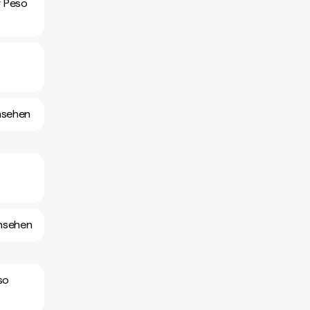
r Peso
nsehen
ansehen
so