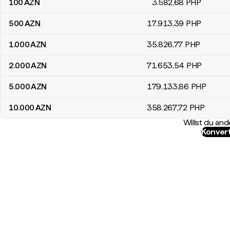
100
AZN
3.582
,68
PHP
500
AZN
17.913
,39
PHP
1.000
AZN
35.826
,77
PHP
2.000
AZN
71.653
,54
PHP
5.000
AZN
179.133
,86
PHP
10.000
AZN
358.267
,72
PHP
Willst du a
Konver