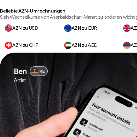
Beliebte AZN-Umrechnungen
Sieh Wechselkurse von Aserbaidschan-Manat zu anderen wicht
AZN zu USD
AZN zu EUR
AZ
AZN zu CHF
AZN zu AED
AZ