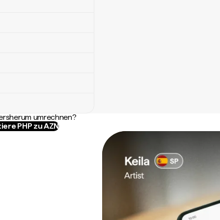
ndersherum umrechnen?
tiere PHP zu AZN