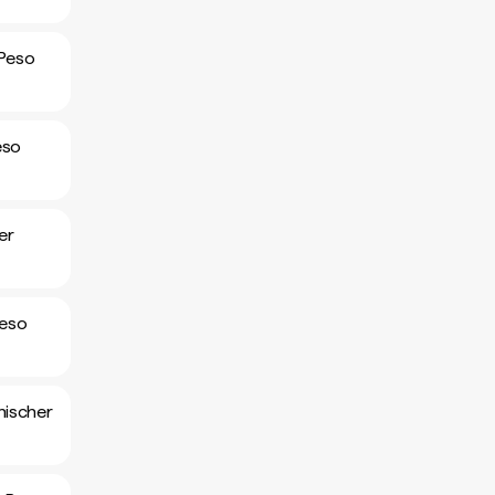
 Peso
eso
er
Peso
nischer