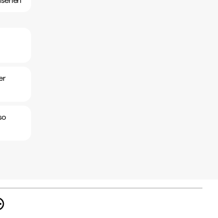
nsehen
er
so