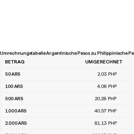
Umrechnungstabelle Argentinische Pesos zu Philippinische P
BETRAG
UMGERECHNET
Umrechnungstabelle Argentinische Pesos zu Philippinische Peso
50
ARS
2
,03
PHP
100
ARS
4
,06
PHP
500
ARS
20
,28
PHP
1.000
ARS
40
,57
PHP
2.000
ARS
81
,13
PHP