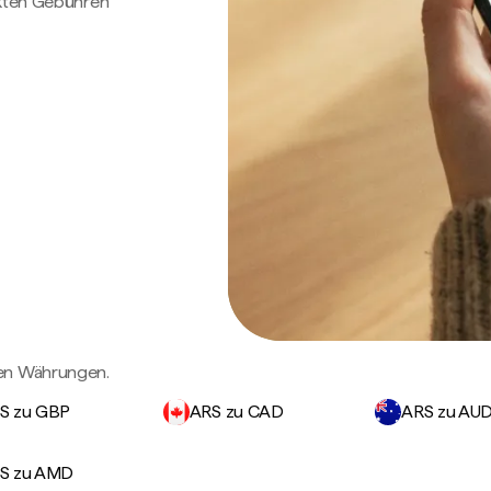
ckten Gebühren
gen Währungen.
S zu GBP
ARS zu CAD
ARS zu AU
S zu AMD