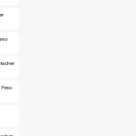
er
Peso
nischer
r Peso