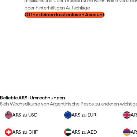
mexikanische oder brasilianische Bank. Keine verste
oder hinterhältigen Aufschläge.
Öffne deinen kostenlosen Account
Beliebte ARS-Umrechnungen
Sieh Wechselkurse von Argentinische Pesos zu anderen wichti
ARS zu USD
ARS zu EUR
AR
ARS zu CHF
ARS zu AED
AR