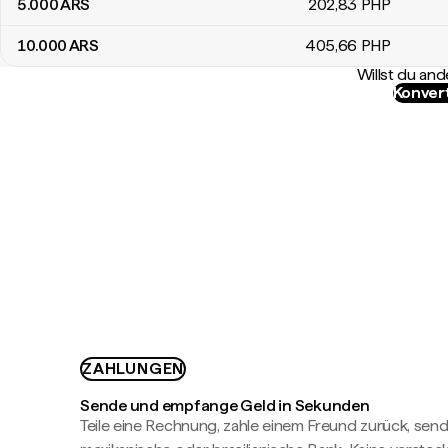
5.000
ARS
202
,83
PHP
10.000
ARS
405
,66
PHP
Willst du a
Konver
ZAHLUNGEN
Sende und empfange Geld in Sekunden
Teile eine Rechnung, zahle einem Freund zurück, send