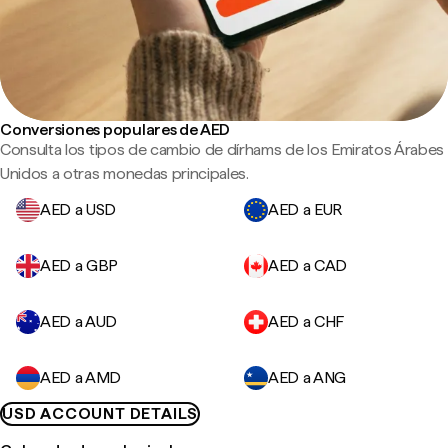
Conversiones populares de AED
Consulta los tipos de cambio de dírhams de los Emiratos Árabes
Unidos a otras monedas principales.
AED a USD
AED a EUR
AED a GBP
AED a CAD
AED a AUD
AED a CHF
AED a AMD
AED a ANG
USD ACCOUNT DETAILS