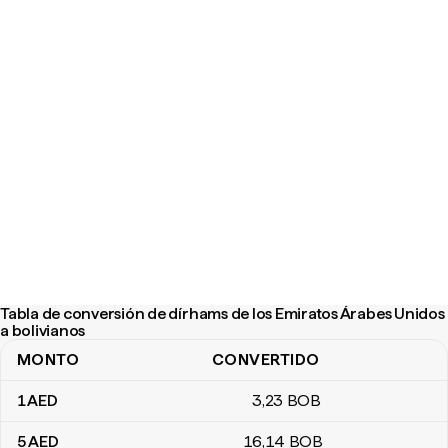
Tabla de conversión de dírhams de los Emiratos Árabes Unidos
a bolivianos
MONTO
CONVERTIDO
Tabla de conversión de dírhams de los Emiratos Árabes Unidos a 
1
AED
3
,23
BOB
5
AED
16
,14
BOB