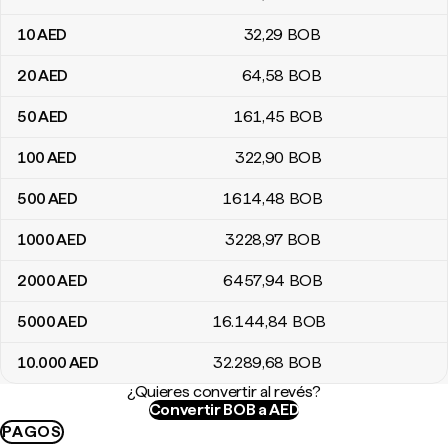
10
AED
32
,29
BOB
20
AED
64
,58
BOB
50
AED
161
,45
BOB
100
AED
322
,90
BOB
500
AED
1614
,48
BOB
1000
AED
3228
,97
BOB
2000
AED
6457
,94
BOB
5000
AED
16.144
,84
BOB
10.000
AED
32.289
,68
BOB
¿Quieres convertir al revés?
Convertir BOB a AED
PAGOS