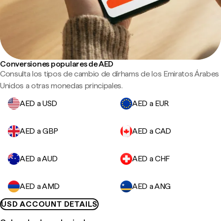
Conversiones populares de AED
Consulta los tipos de cambio de dírhams de los Emiratos Árabes
Unidos a otras monedas principales.
AED a USD
AED a EUR
AED a GBP
AED a CAD
AED a AUD
AED a CHF
AED a AMD
AED a ANG
USD ACCOUNT DETAILS