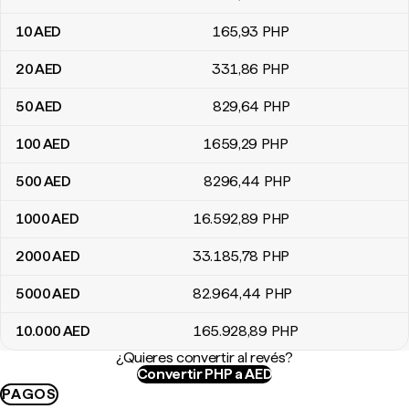
10
AED
165
,93
PHP
20
AED
331
,86
PHP
50
AED
829
,64
PHP
100
AED
1659
,29
PHP
500
AED
8296
,44
PHP
1000
AED
16.592
,89
PHP
2000
AED
33.185
,78
PHP
5000
AED
82.964
,44
PHP
10.000
AED
165.928
,89
PHP
¿Quieres convertir al revés?
Convertir PHP a AED
PAGOS