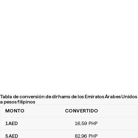
Tabla de conversión de dírhams de los Emiratos Árabes Unidos
a pesos filipinos
MONTO
CONVERTIDO
Tabla de conversión de dírhams de los Emiratos Árabes Unidos a 
1
AED
16
,59
PHP
5
AED
82
,96
PHP