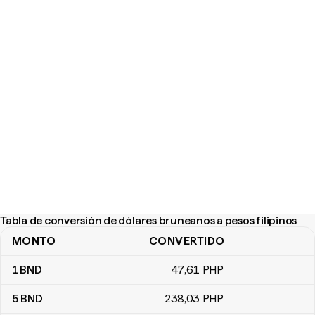
Tabla de conversión de dólares bruneanos a pesos filipinos
MONTO
CONVERTIDO
Tabla de conversión de dólares bruneanos a pesos filipinos
1
BND
47
,61
PHP
5
BND
238
,03
PHP