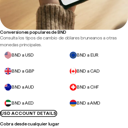
Conversiones populares de BND
Consulta los tipos de cambio de dólares bruneanos a otras
monedas principales.
BND a USD
BND a EUR
BND a GBP
BND a CAD
BND a AUD
BND a CHF
BND a AED
BND a AMD
USD ACCOUNT DETAILS
Cobra desde cualquier lugar