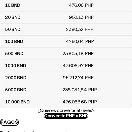
10
BND
476
,06
PHP
20
BND
952
,13
PHP
50
BND
2380
,32
PHP
100
BND
4760
,64
PHP
500
BND
23.803
,18
PHP
1000
BND
47.606
,37
PHP
2000
BND
95.212
,74
PHP
5000
BND
238.031
,84
PHP
10.000
BND
476.063
,68
PHP
¿Quieres convertir al revés?
Convertir PHP a BND
PAGOS