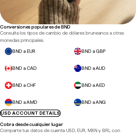
Conversiones populares de BND
Consulta los tipos de cambio de dólares bruneanos a otras
monedas principales.
BND a EUR
BND a GBP
BND a CAD
BND a AUD
BND a CHF
BND a AED
BND a AMD
BND a ANG
USD ACCOUNT DETAILS
Cobra desde cualquier lugar
Comparte tus datos de cuenta USD, EUR, MXN y BRL con