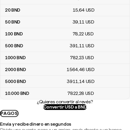
20
BND
15
,64
USD
50
BND
39
,11
USD
100
BND
78
,22
USD
500
BND
391
,11
USD
1000
BND
782
,23
USD
2000
BND
1564
,46
USD
5000
BND
3911
,14
USD
10.000
BND
7822
,28
USD
¿Quieres convertir al revés?
Convertir USD a BND
PAGOS
Envía y recibe dinero en segundos
Divide una cuenta, paga a un amigo, envía directo a un banco