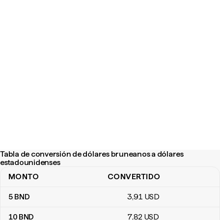
Tabla de conversión de dólares bruneanos a dólares
estadounidenses
MONTO
CONVERTIDO
Tabla de conversión de dólares bruneanos a dólares estadouni
5
BND
3
,91
USD
10
BND
7
,82
USD