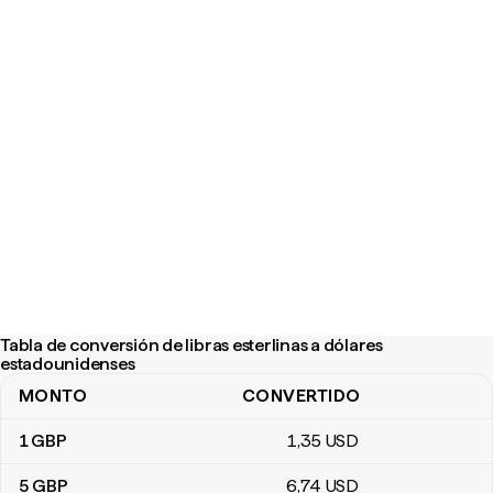
Tabla de conversión de libras esterlinas a dólares
estadounidenses
MONTO
CONVERTIDO
Tabla de conversión de libras esterlinas a dólares estadounidens
1
GBP
1
,35
USD
5
GBP
6
,74
USD