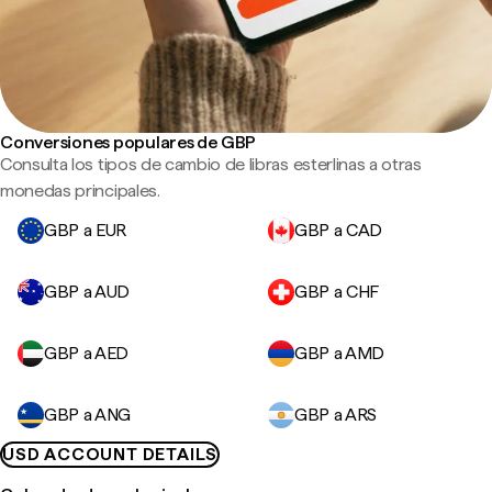
Conversiones populares de GBP
Consulta los tipos de cambio de libras esterlinas a otras
monedas principales.
GBP a EUR
GBP a CAD
GBP a AUD
GBP a CHF
GBP a AED
GBP a AMD
GBP a ANG
GBP a ARS
USD ACCOUNT DETAILS