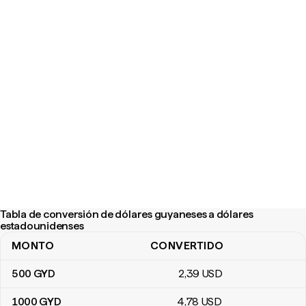
Tabla de conversión de dólares guyaneses a dólares
estadounidenses
MONTO
CONVERTIDO
Tabla de conversión de dólares guyaneses a dólares estadouni
500
GYD
2
,39
USD
1000
GYD
4
,78
USD