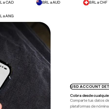
L a CAD
BRL a AUD
BRL a CHF
L a ANG
USD ACCOUNT DET
Cobra desde cualquie
Comparte tus datos de
plataformas de nómina