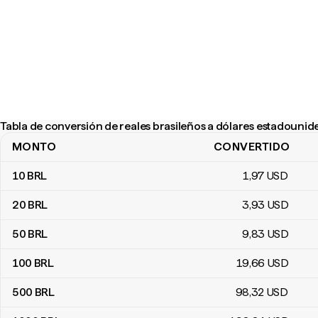
Tabla de conversión de reales brasileños a dólares estadounid
MONTO
CONVERTIDO
Tabla de conversión de reales brasileños a dólares estadounide
10
BRL
1
,97
USD
20
BRL
3
,93
USD
50
BRL
9
,83
USD
100
BRL
19
,66
USD
500
BRL
98
,32
USD