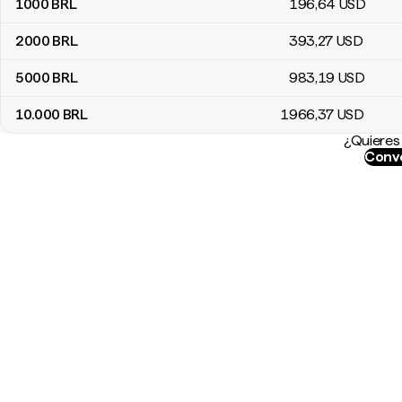
1000
BRL
196
,64
USD
2000
BRL
393
,27
USD
5000
BRL
983
,19
USD
10.000
BRL
1966
,37
USD
¿Quieres 
Conve