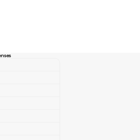
enses
nses