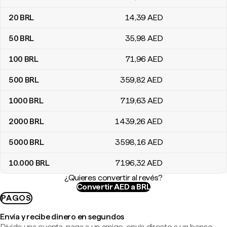
20
BRL
14
,39
AED
50
BRL
35
,98
AED
100
BRL
71
,96
AED
500
BRL
359
,82
AED
1000
BRL
719
,63
AED
2000
BRL
1439
,26
AED
5000
BRL
3598
,16
AED
10.000
BRL
7196
,32
AED
¿Quieres convertir al revés?
Convertir AED a BRL
PAGOS
Envía y recibe dinero en segundos
Divide una cuenta, paga a un amigo, envía directo a un banco