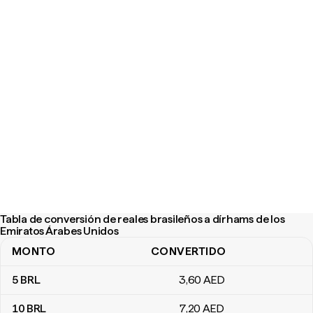
Tabla de conversión de reales brasileños a dírhams de los
Emiratos Árabes Unidos
MONTO
CONVERTIDO
Tabla de conversión de reales brasileños a dírhams de los Emira
5
BRL
3
,60
AED
10
BRL
7
,20
AED