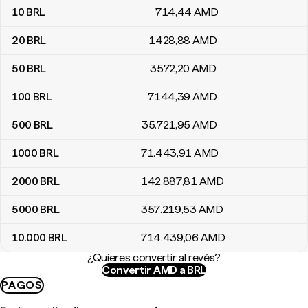
10
BRL
714
,44
AMD
20
BRL
1428
,88
AMD
50
BRL
3572
,20
AMD
100
BRL
7144
,39
AMD
500
BRL
35.721
,95
AMD
1000
BRL
71.443
,91
AMD
2000
BRL
142.887
,81
AMD
5000
BRL
357.219
,53
AMD
10.000
BRL
714.439
,06
AMD
¿Quieres convertir al revés?
Convertir AMD a BRL
PAGOS