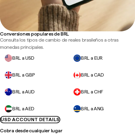
Conversiones populares de BRL
Consulta los tipos de cambio de reales brasileños a otras
monedas principales.
BRL a USD
BRL a EUR
BRL a GBP
BRL a CAD
BRL a AUD
BRL a CHF
BRL a AED
BRL a ANG
USD ACCOUNT DETAILS
Cobra desde cualquier lugar