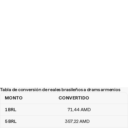
Tabla de conversión de reales brasileños a drams armenios
MONTO
CONVERTIDO
Tabla de conversión de reales brasileños a drams armenios
1
BRL
71
,44
AMD
5
BRL
357
,22
AMD