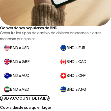
Conversiones populares de BND
Consulta los tipos de cambio de dólares bruneanos a otras
monedas principales.
BND a USD
BND a EUR
BND a GBP
BND a CAD
BND a AUD
BND a CHF
BND a AED
BND a ANG
USD ACCOUNT DETAILS
Cobra desde cualquier lugar