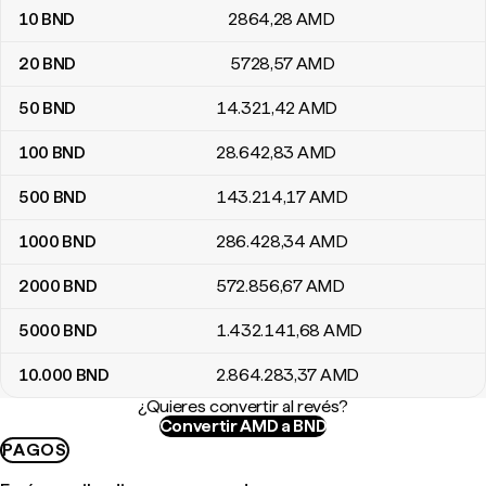
10
BND
2864
,28
AMD
20
BND
5728
,57
AMD
50
BND
14.321
,42
AMD
100
BND
28.642
,83
AMD
500
BND
143.214
,17
AMD
1000
BND
286.428
,34
AMD
2000
BND
572.856
,67
AMD
5000
BND
1.432.141
,68
AMD
10.000
BND
2.864.283
,37
AMD
¿Quieres convertir al revés?
Convertir AMD a BND
PAGOS