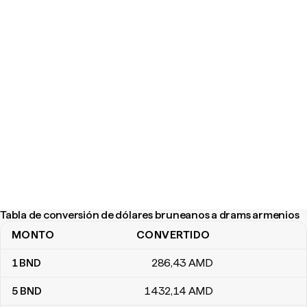
Tabla de conversión de dólares bruneanos a drams armenios
MONTO
CONVERTIDO
Tabla de conversión de dólares bruneanos a drams armenios
1
BND
286
,43
AMD
5
BND
1432
,14
AMD