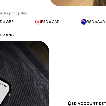
edas principales.
D a GBP
BSD a CAD
BSD a AUD
D a ANG
USD ACCOUNT DET