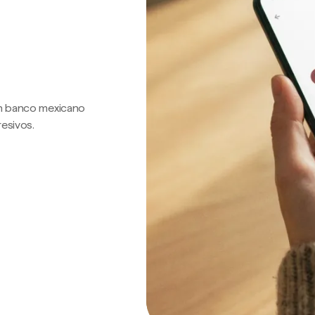
 un banco mexicano
resivos.