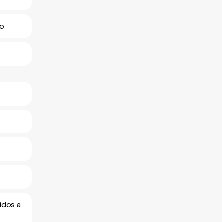
io
idos a