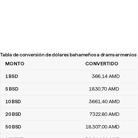
Tabla de conversión de dólares bahameños a drams armenios
MONTO
CONVERTIDO
Tabla de conversión de dólares bahameños a drams armenios
1
BSD
366
,14
AMD
5
BSD
1830
,70
AMD
10
BSD
3661
,40
AMD
20
BSD
7322
,80
AMD
50
BSD
18.307
,00
AMD