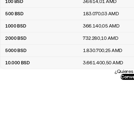
100
BSD
36.614
,01
AMD
500
BSD
183.070
,03
AMD
1000
BSD
366.140
,05
AMD
2000
BSD
732.280
,10
AMD
5000
BSD
1.830.700
,25
AMD
10.000
BSD
3.661.400
,50
AMD
¿Quieres 
Conve