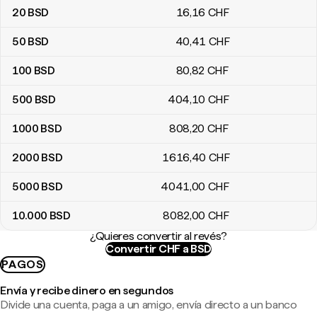
20
BSD
16
,16
CHF
50
BSD
40
,41
CHF
100
BSD
80
,82
CHF
500
BSD
404
,10
CHF
1000
BSD
808
,20
CHF
2000
BSD
1616
,40
CHF
5000
BSD
4041
,00
CHF
10.000
BSD
8082
,00
CHF
¿Quieres convertir al revés?
Convertir CHF a BSD
PAGOS
Envía y recibe dinero en segundos
Divide una cuenta, paga a un amigo, envía directo a un banco