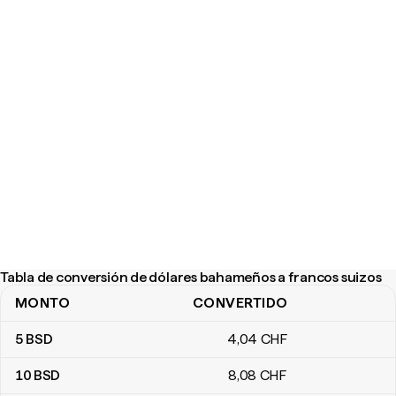
Tabla de conversión de dólares bahameños a francos suizos
MONTO
CONVERTIDO
Tabla de conversión de dólares bahameños a francos suizos
5
BSD
4
,04
CHF
10
BSD
8
,08
CHF