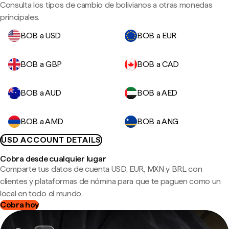
Consulta los tipos de cambio de bolivianos a otras monedas
principales.
BOB a USD
BOB a EUR
BOB a GBP
BOB a CAD
BOB a AUD
BOB a AED
BOB a AMD
BOB a ANG
USD ACCOUNT DETAILS
Cobra desde cualquier lugar
Comparte tus datos de cuenta USD, EUR, MXN y BRL con
clientes y plataformas de nómina para que te paguen como un
local en todo el mundo.
Cobra hoy