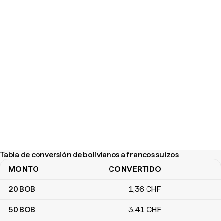
Tabla de conversión de bolivianos a francos suizos
MONTO
CONVERTIDO
Tabla de conversión de bolivianos a francos suizos
20
BOB
1
,36
CHF
50
BOB
3
,41
CHF