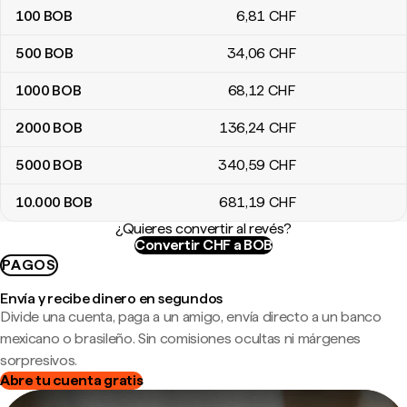
100
BOB
6
,81
CHF
500
BOB
34
,06
CHF
1000
BOB
68
,12
CHF
2000
BOB
136
,24
CHF
5000
BOB
340
,59
CHF
10.000
BOB
681
,19
CHF
¿Quieres convertir al revés?
Convertir CHF a BOB
PAGOS
Envía y recibe dinero en segundos
Divide una cuenta, paga a un amigo, envía directo a un banco
mexicano o brasileño. Sin comisiones ocultas ni márgenes
sorpresivos.
Abre tu cuenta gratis