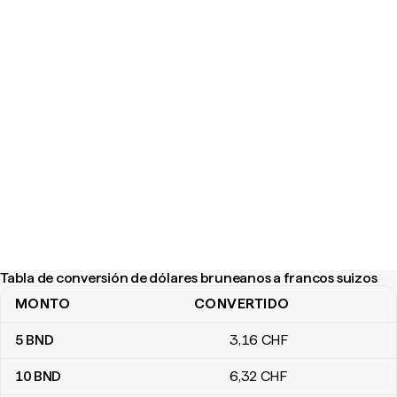
Tabla de conversión de dólares bruneanos a francos suizos
MONTO
CONVERTIDO
Tabla de conversión de dólares bruneanos a francos suizos
5
BND
3
,16
CHF
10
BND
6
,32
CHF