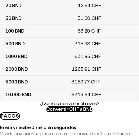
20
BND
12
,64
CHF
50
BND
31
,60
CHF
100
BND
63
,20
CHF
500
BND
315
,98
CHF
1000
BND
631
,95
CHF
2000
BND
1263
,91
CHF
5000
BND
3159
,77
CHF
10.000
BND
6319
,54
CHF
¿Quieres convertir al revés?
Convertir CHF a BND
PAGOS
Envía y recibe dinero en segundos
Divide una cuenta, paga a un amigo, envía directo a un banco