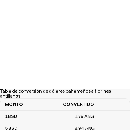
Tabla de conversión de dólares bahameños a florines
antillanos
MONTO
CONVERTIDO
Tabla de conversión de dólares bahameños a florines antillanos
1
BSD
1
,79
ANG
5
BSD
8
,94
ANG