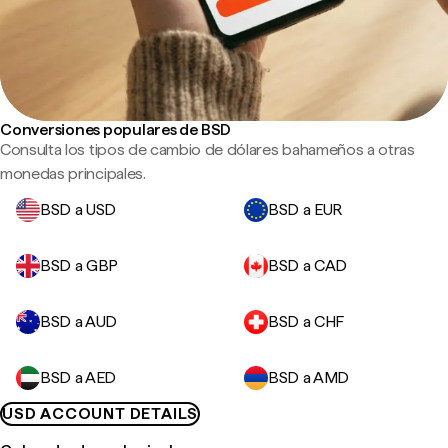
Conversiones populares de BSD
Consulta los tipos de cambio de dólares bahameños a otras
monedas principales.
BSD a USD
BSD a EUR
BSD a GBP
BSD a CAD
BSD a AUD
BSD a CHF
BSD a AED
BSD a AMD
USD ACCOUNT DETAILS