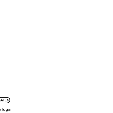
AILS
r lugar