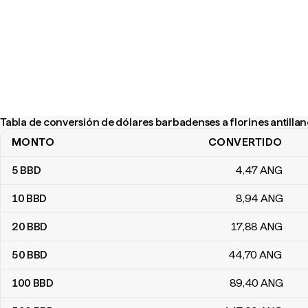
Tabla de conversión de dólares barbadenses a florines antilla
MONTO
CONVERTIDO
Tabla de conversión de dólares barbadenses a florines antillanos
5
BBD
4
,47
ANG
10
BBD
8
,94
ANG
20
BBD
17
,88
ANG
50
BBD
44
,70
ANG
100
BBD
89
,40
ANG