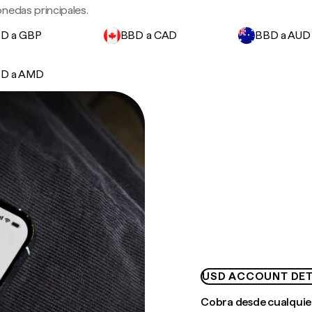
nedas principales.
D a GBP
BBD a CAD
BBD a AUD
D a AMD
USD ACCOUNT DET
Cobra desde cualquie