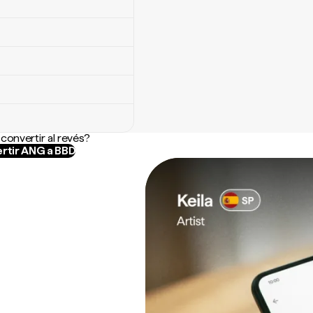
convertir al revés?
rtir ANG a BBD