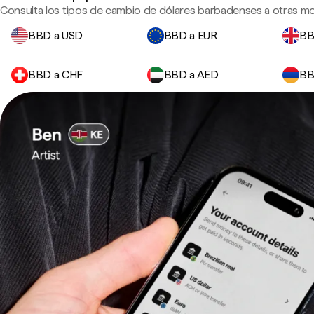
Consulta los tipos de cambio de dólares barbadenses a otras mo
BBD a USD
BBD a EUR
BB
BBD a CHF
BBD a AED
BB