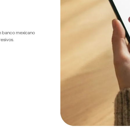
 un banco mexicano
resivos.