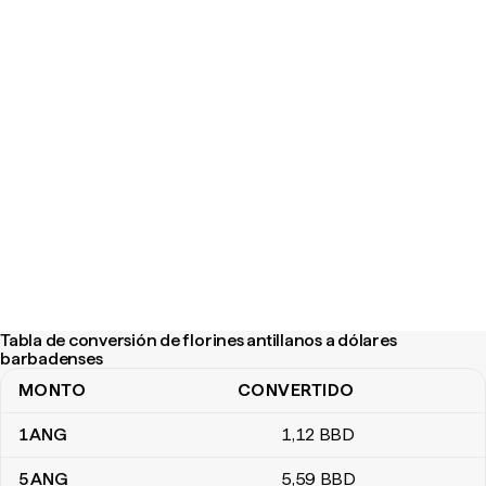
Tabla de conversión de florines antillanos a dólares
barbadenses
MONTO
CONVERTIDO
Tabla de conversión de florines antillanos a dólares barbadenses
1
ANG
1
,12
BBD
5
ANG
5
,59
BBD