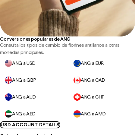
Conversiones populares de ANG
Consulta los tipos de cambio de florines antillanos a otras
monedas principales.
ANG a USD
ANG a EUR
ANG a GBP
ANG a CAD
ANG a AUD
ANG a CHF
ANG a AED
ANG a AMD
USD ACCOUNT DETAILS