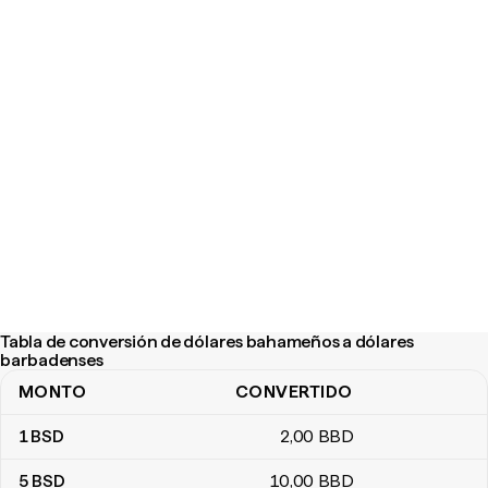
Tabla de conversión de dólares bahameños a dólares
barbadenses
MONTO
CONVERTIDO
Tabla de conversión de dólares bahameños a dólares barbadens
1
BSD
2
,00
BBD
5
BSD
10
,00
BBD