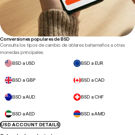
Conversiones populares de BSD
Consulta los tipos de cambio de dólares bahameños a otras
monedas principales.
BSD a USD
BSD a EUR
BSD a GBP
BSD a CAD
BSD a AUD
BSD a CHF
BSD a AED
BSD a AMD
USD ACCOUNT DETAILS