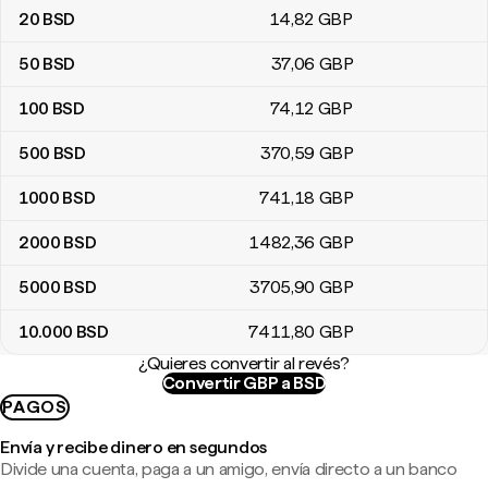
20
BSD
14
,82
GBP
50
BSD
37
,06
GBP
100
BSD
74
,12
GBP
500
BSD
370
,59
GBP
1000
BSD
741
,18
GBP
2000
BSD
1482
,36
GBP
5000
BSD
3705
,90
GBP
10.000
BSD
7411
,80
GBP
¿Quieres convertir al revés?
Convertir GBP a BSD
PAGOS
Envía y recibe dinero en segundos
Divide una cuenta, paga a un amigo, envía directo a un banco