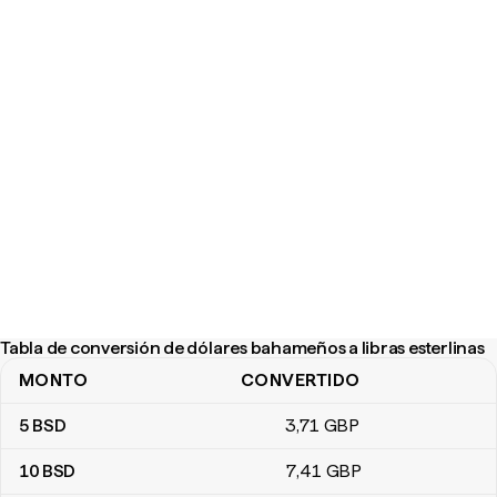
Tabla de conversión de dólares bahameños a libras esterlinas
MONTO
CONVERTIDO
Tabla de conversión de dólares bahameños a libras esterlinas
5
BSD
3
,71
GBP
10
BSD
7
,41
GBP