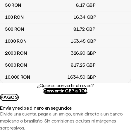
50
RON
8
,17
GBP
100
RON
16
,34
GBP
500
RON
81
,72
GBP
1000
RON
163
,45
GBP
2000
RON
326
,90
GBP
5000
RON
817
,25
GBP
10.000
RON
1634
,50
GBP
¿Quieres convertir al revés?
Convertir GBP a RON
PAGOS
Envía y recibe dinero en segundos
Divide una cuenta, paga a un amigo, envía directo a un banco
mexicano o brasileño. Sin comisiones ocultas ni márgenes
sorpresivos.