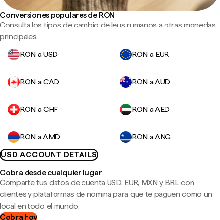
Conversiones populares de RON
Consulta los tipos de cambio de leus rumanos a otras monedas
principales.
RON a USD
RON a EUR
RON a CAD
RON a AUD
RON a CHF
RON a AED
RON a AMD
RON a ANG
USD ACCOUNT DETAILS
Cobra desde cualquier lugar
Comparte tus datos de cuenta USD, EUR, MXN y BRL con
clientes y plataformas de nómina para que te paguen como un
local en todo el mundo.
Cobra hoy