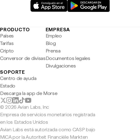
PRODUCTO
EMPRESA
Países
Empleo
Tarifas
Blog
Cripto
Prensa
Conversor de divisas
Documentos legales
Divulgaciones
SOPORTE
Centro de ayuda
Estado
Descarga la app de Morse
© 2026 Avian Labs, Inc
Empresa de servicios monetarios registrada
en los Estados Unidos
Avian Labs está autorizada como CASP bajo
MiCA por la Autoriteit Financiële Markten