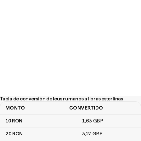
Tabla de conversión de leus rumanos a libras esterlinas
MONTO
CONVERTIDO
Tabla de conversión de leus rumanos a libras esterlinas
10
RON
1
,63
GBP
20
RON
3
,27
GBP