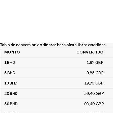
Tabla de conversión de dinares bareiníes a libras esterlinas
MONTO
CONVERTIDO
Tabla de conversión de dinares bareiníes a libras esterlinas
1
BHD
1
,97
GBP
5
BHD
9
,85
GBP
10
BHD
19
,70
GBP
20
BHD
39
,40
GBP
50
BHD
98
,49
GBP