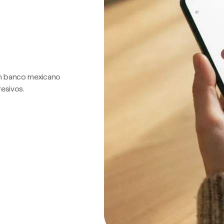
 un banco mexicano
resivos.