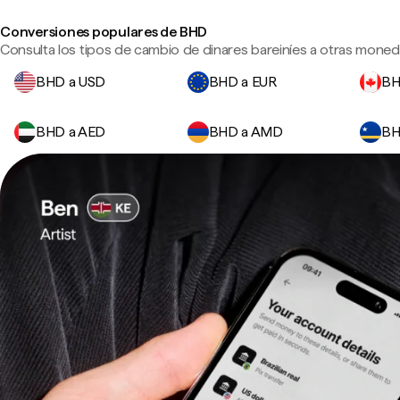
Conversiones populares de BHD
Consulta los tipos de cambio de dinares bareiníes a otras moneda
BHD a USD
BHD a EUR
BH
BHD a AED
BHD a AMD
BH