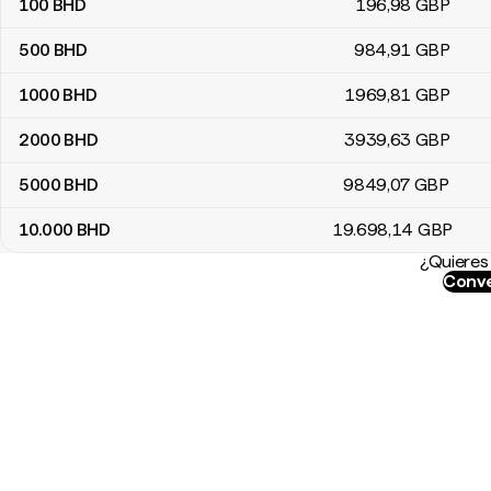
100
BHD
196
,98
GBP
500
BHD
984
,91
GBP
1000
BHD
1969
,81
GBP
2000
BHD
3939
,63
GBP
5000
BHD
9849
,07
GBP
10.000
BHD
19.698
,14
GBP
¿Quieres 
Conve