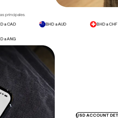
s principales.
D a CAD
BHD a AUD
BHD a CHF
D a ANG
USD ACCOUNT DET