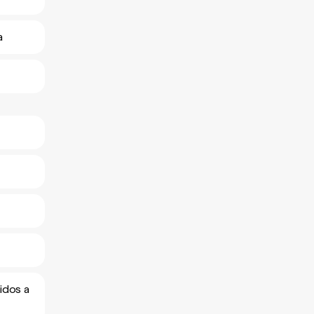
a
idos a