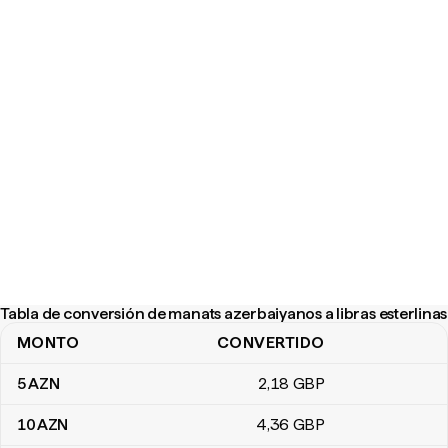
Tabla de conversión de manats azerbaiyanos a libras esterlinas
MONTO
CONVERTIDO
Tabla de conversión de manats azerbaiyanos a libras esterlinas
5
AZN
2
,18
GBP
10
AZN
4
,36
GBP