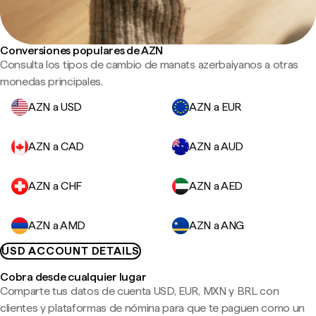
Conversiones populares de AZN
Consulta los tipos de cambio de manats azerbaiyanos a otras
monedas principales.
AZN a USD
AZN a EUR
AZN a CAD
AZN a AUD
AZN a CHF
AZN a AED
AZN a AMD
AZN a ANG
USD ACCOUNT DETAILS
Cobra desde cualquier lugar
Comparte tus datos de cuenta USD, EUR, MXN y BRL con
clientes y plataformas de nómina para que te paguen como un