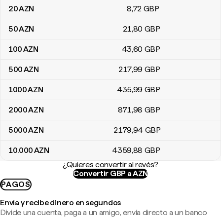
20
AZN
8
,72
GBP
50
AZN
21
,80
GBP
100
AZN
43
,60
GBP
500
AZN
217
,99
GBP
1000
AZN
435
,99
GBP
2000
AZN
871
,98
GBP
5000
AZN
2179
,94
GBP
10.000
AZN
4359
,88
GBP
¿Quieres convertir al revés?
Convertir GBP a AZN
PAGOS
Envía y recibe dinero en segundos
Divide una cuenta, paga a un amigo, envía directo a un banco