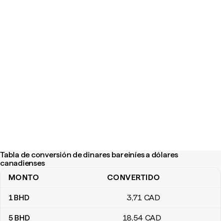
Tabla de conversión de dinares bareiníes a dólares
canadienses
MONTO
CONVERTIDO
Tabla de conversión de dinares bareiníes a dólares canadienses
1
BHD
3
,71
CAD
5
BHD
18
,54
CAD