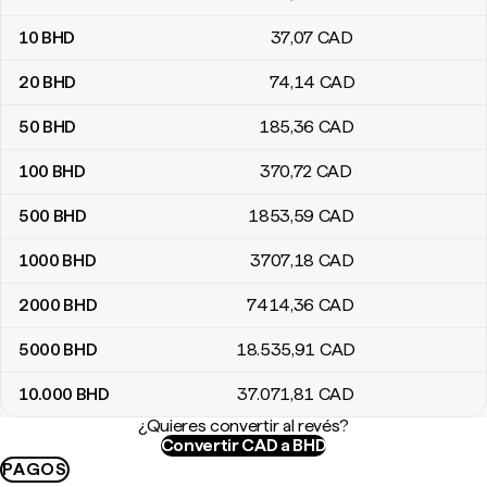
10
BHD
37
,07
CAD
20
BHD
74
,14
CAD
50
BHD
185
,36
CAD
100
BHD
370
,72
CAD
500
BHD
1853
,59
CAD
1000
BHD
3707
,18
CAD
2000
BHD
7414
,36
CAD
5000
BHD
18.535
,91
CAD
10.000
BHD
37.071
,81
CAD
¿Quieres convertir al revés?
Convertir CAD a BHD
PAGOS