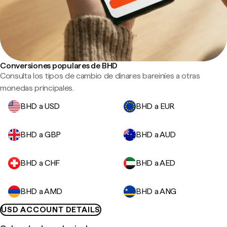
Conversiones populares de BHD
Consulta los tipos de cambio de dinares bareiníes a otras
monedas principales.
BHD a USD
BHD a EUR
BHD a GBP
BHD a AUD
BHD a CHF
BHD a AED
BHD a AMD
BHD a ANG
USD ACCOUNT DETAILS