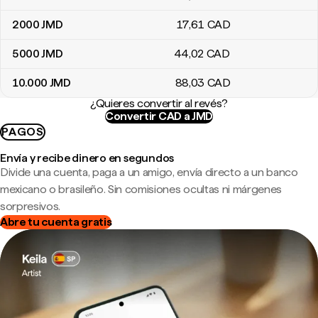
2000
JMD
17
,61
CAD
5000
JMD
44
,02
CAD
10.000
JMD
88
,03
CAD
¿Quieres convertir al revés?
Convertir CAD a JMD
PAGOS
Envía y recibe dinero en segundos
Divide una cuenta, paga a un amigo, envía directo a un banco
mexicano o brasileño. Sin comisiones ocultas ni márgenes
sorpresivos.
Abre tu cuenta gratis