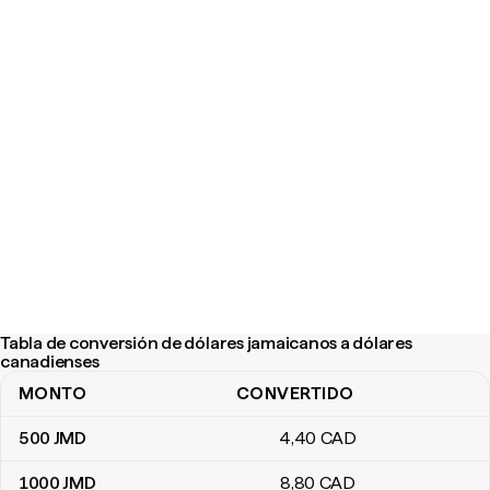
Tabla de conversión de dólares jamaicanos a dólares
canadienses
MONTO
CONVERTIDO
Tabla de conversión de dólares jamaicanos a dólares canadiense
500
JMD
4
,40
CAD
1000
JMD
8
,80
CAD