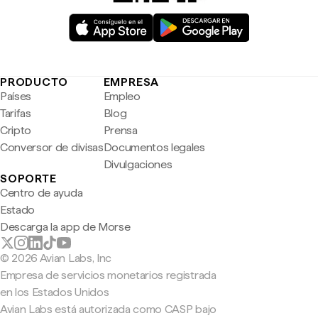
PRODUCTO
EMPRESA
Países
Empleo
Tarifas
Blog
Cripto
Prensa
Conversor de divisas
Documentos legales
Divulgaciones
SOPORTE
Centro de ayuda
Estado
Descarga la app de Morse
© 2026 Avian Labs, Inc
Empresa de servicios monetarios registrada
en los Estados Unidos
Avian Labs está autorizada como CASP bajo