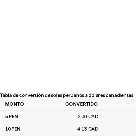
Tabla de conversión de soles peruanos a dólares canadienses
MONTO
CONVERTIDO
Tabla de conversión de soles peruanos a dólares canadienses
5
PEN
2
,06
CAD
10
PEN
4
,13
CAD