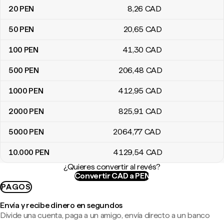
20
PEN
8
,26
CAD
50
PEN
20
,65
CAD
100
PEN
41
,30
CAD
500
PEN
206
,48
CAD
1000
PEN
412
,95
CAD
2000
PEN
825
,91
CAD
5000
PEN
2064
,77
CAD
10.000
PEN
4129
,54
CAD
¿Quieres convertir al revés?
Convertir CAD a PEN
PAGOS
Envía y recibe dinero en segundos
Divide una cuenta, paga a un amigo, envía directo a un banco