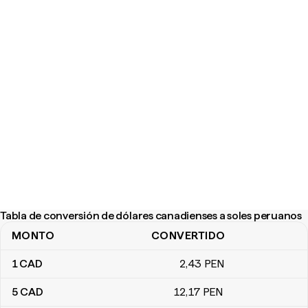
Tabla de conversión de dólares canadienses a soles peruanos
MONTO
CONVERTIDO
Tabla de conversión de dólares canadienses a soles peruanos
1
CAD
2
,43
PEN
5
CAD
12
,17
PEN