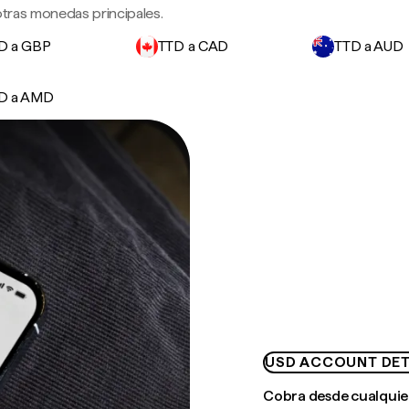
otras monedas principales.
D a GBP
TTD a CAD
TTD a AUD
D a AMD
USD ACCOUNT DET
Cobra desde cualquie