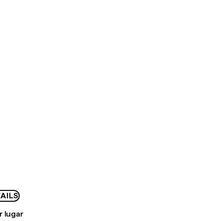
AILS
r lugar