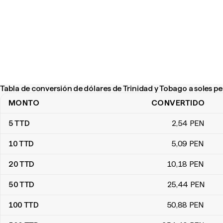
Tabla de conversión de dólares de Trinidad y Tobago a soles p
MONTO
CONVERTIDO
Tabla de conversión de dólares de Trinidad y Tobago a soles pe
5
TTD
2
,54
PEN
10
TTD
5
,09
PEN
20
TTD
10
,18
PEN
50
TTD
25
,44
PEN
100
TTD
50
,88
PEN