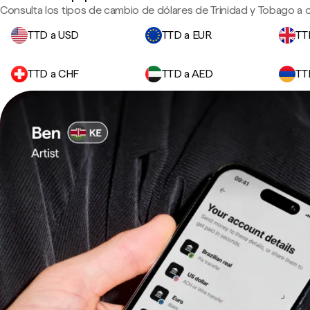
Consulta los tipos de cambio de dólares de Trinidad y Tobago a 
TTD a USD
TTD a EUR
TT
TTD a CHF
TTD a AED
TT