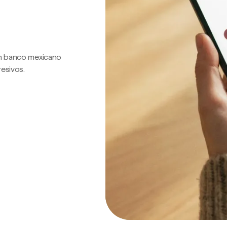
 un banco mexicano
resivos.