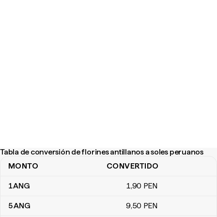
Tabla de conversión de florines antillanos a soles peruanos
MONTO
CONVERTIDO
Tabla de conversión de florines antillanos a soles peruanos
1
ANG
1
,90
PEN
5
ANG
9
,50
PEN