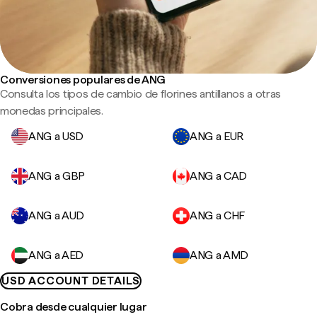
Conversiones populares de ANG
Consulta los tipos de cambio de florines antillanos a otras
monedas principales.
ANG a USD
ANG a EUR
ANG a GBP
ANG a CAD
ANG a AUD
ANG a CHF
ANG a AED
ANG a AMD
USD ACCOUNT DETAILS
Cobra desde cualquier lugar