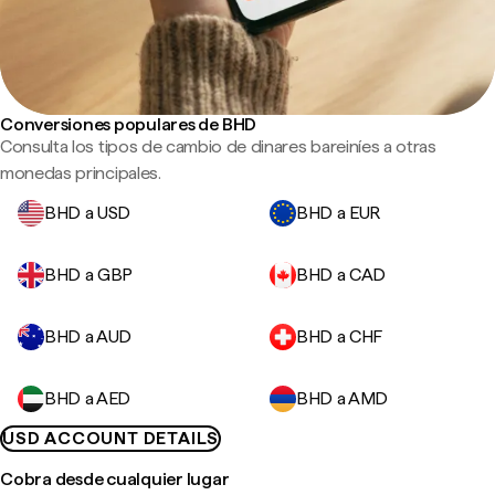
Conversiones populares de BHD
Consulta los tipos de cambio de dinares bareiníes a otras
monedas principales.
BHD a USD
BHD a EUR
BHD a GBP
BHD a CAD
BHD a AUD
BHD a CHF
BHD a AED
BHD a AMD
USD ACCOUNT DETAILS
Cobra desde cualquier lugar