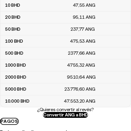
10
BHD
47
,55
ANG
20
BHD
95
,11
ANG
50
BHD
237
,77
ANG
100
BHD
475
,53
ANG
500
BHD
2377
,66
ANG
1000
BHD
4755
,32
ANG
2000
BHD
9510
,64
ANG
5000
BHD
23.776
,60
ANG
10.000
BHD
47.553
,20
ANG
¿Quieres convertir al revés?
Convertir ANG a BHD
PAGOS