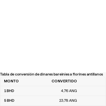
Tabla de conversión de dinares bareiníes a florines antillanos
MONTO
CONVERTIDO
Tabla de conversión de dinares bareiníes a florines antillanos
1
BHD
4
,76
ANG
5
BHD
23
,78
ANG