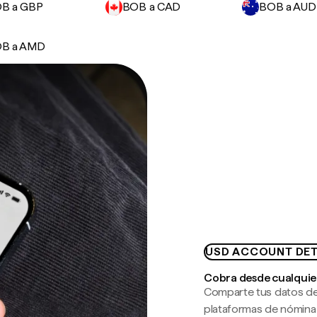
B a GBP
BOB a CAD
BOB a AUD
B a AMD
USD ACCOUNT DET
Cobra desde cualquie
Comparte tus datos de
plataformas de nómina