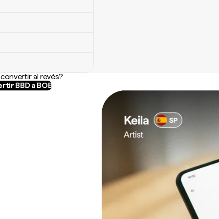
convertir al revés?
rtir BBD a BOB