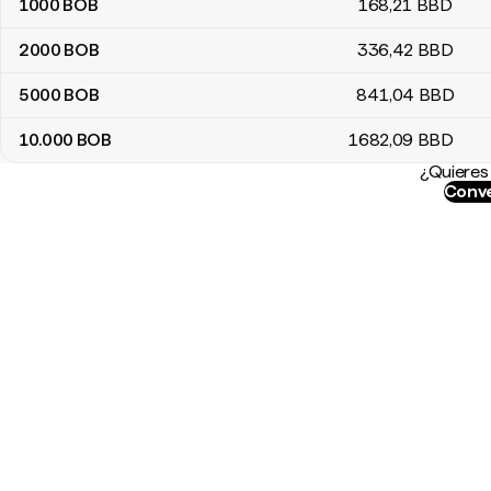
1000
BOB
168
,21
BBD
2000
BOB
336
,42
BBD
5000
BOB
841
,04
BBD
10.000
BOB
1682
,09
BBD
¿Quieres 
Conve