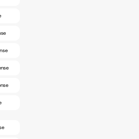
e
nse
ense
ense
ense
e
se