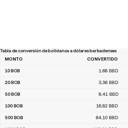
Tabla de conversión de bolivianos a dólares barbadenses
MONTO
CONVERTIDO
Tabla de conversión de bolivianos a dólares barbadenses
10
BOB
1
,68
BBD
20
BOB
3
,36
BBD
50
BOB
8
,41
BBD
100
BOB
16
,82
BBD
500
BOB
84
,10
BBD