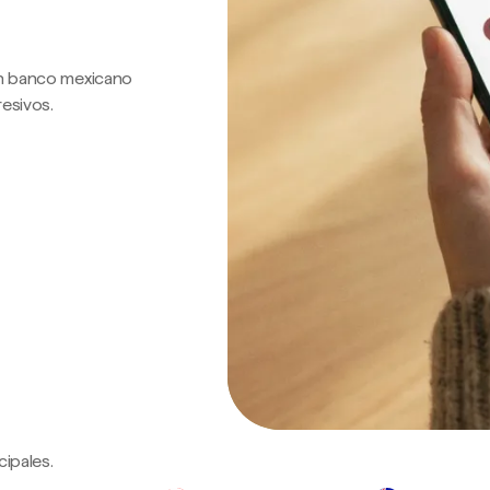
 un banco mexicano
resivos.
ipales.