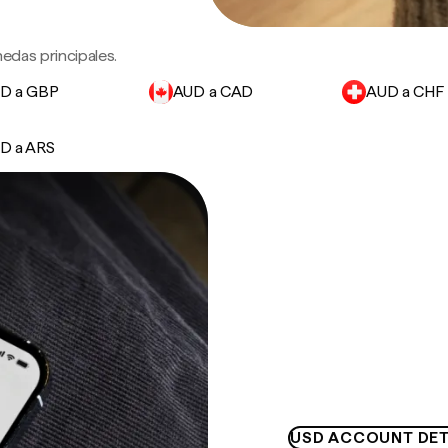
edas principales.
D a GBP
AUD a CAD
AUD a CHF
D a ARS
USD ACCOUNT DET