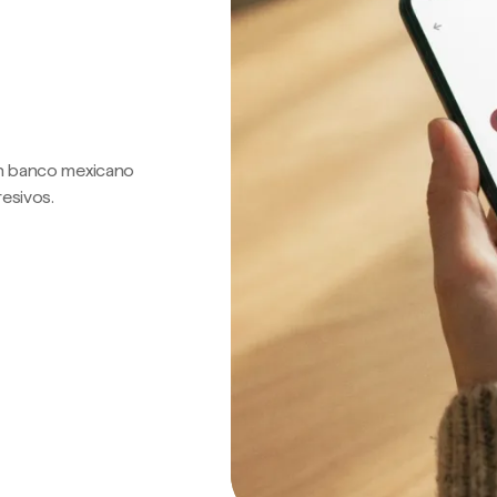
 un banco mexicano
resivos.