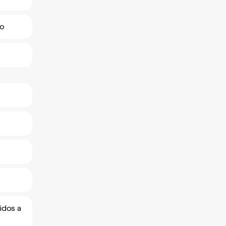
io
idos a