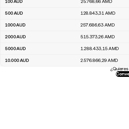
100
AUD
25.768
,66
AMD
500
AUD
128.843
,31
AMD
1000
AUD
257.686
,63
AMD
2000
AUD
515.373
,26
AMD
5000
AUD
1.288.433
,15
AMD
10.000
AUD
2.576.866
,29
AMD
¿Quieres 
Conve