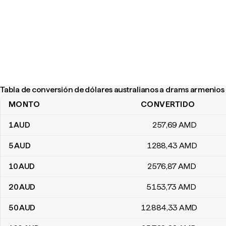
Tabla de conversión de dólares australianos a drams armenios
MONTO
CONVERTIDO
Tabla de conversión de dólares australianos a drams armenios
1
AUD
257
,69
AMD
5
AUD
1288
,43
AMD
10
AUD
2576
,87
AMD
20
AUD
5153
,73
AMD
50
AUD
12.884
,33
AMD