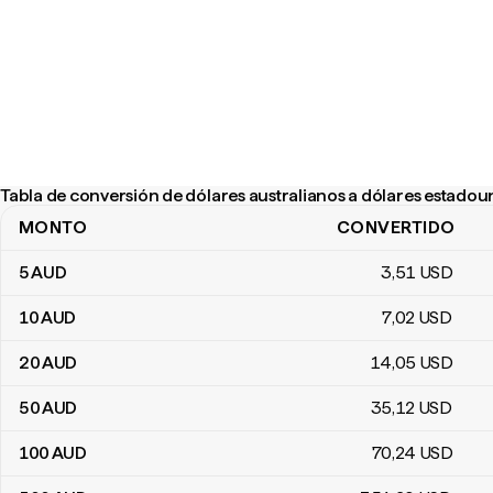
Tabla de conversión de dólares australianos a dólares estado
MONTO
CONVERTIDO
Tabla de conversión de dólares australianos a dólares estadoun
5
AUD
3
,51
USD
10
AUD
7
,02
USD
20
AUD
14
,05
USD
50
AUD
35
,12
USD
100
AUD
70
,24
USD