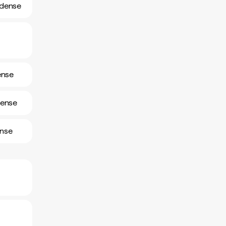
idense
ense
dense
ense