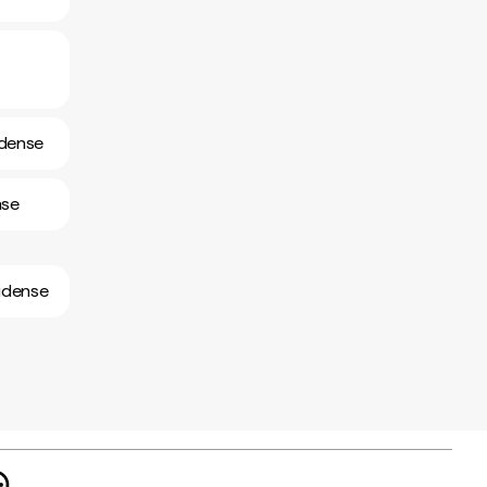
idense
nse
nidense