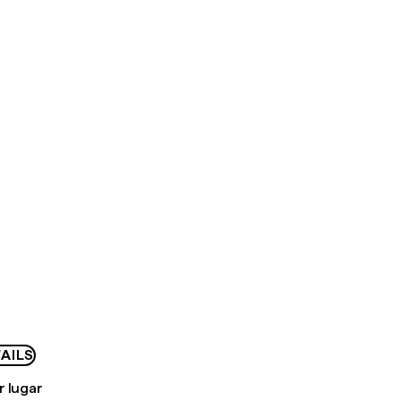
AILS
r lugar