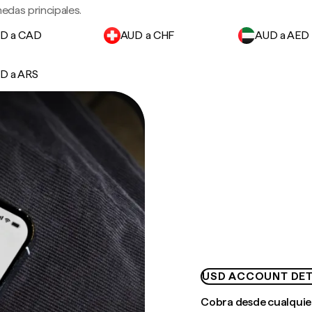
edas principales.
D a CAD
AUD a CHF
AUD a AED
D a ARS
USD ACCOUNT DET
Cobra desde cualquie