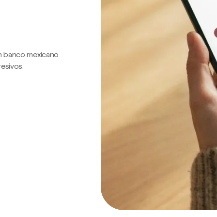
 un banco mexicano
resivos.