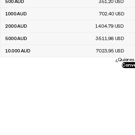
500
AUD
351
,20
USD
1000
AUD
702
,40
USD
2000
AUD
1404
,79
USD
5000
AUD
3511
,98
USD
10.000
AUD
7023
,95
USD
¿Quieres 
Conve