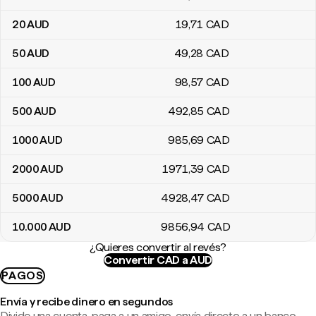
20
AUD
19
,71
CAD
50
AUD
49
,28
CAD
100
AUD
98
,57
CAD
500
AUD
492
,85
CAD
1000
AUD
985
,69
CAD
2000
AUD
1971
,39
CAD
5000
AUD
4928
,47
CAD
10.000
AUD
9856
,94
CAD
¿Quieres convertir al revés?
Convertir CAD a AUD
PAGOS
Envía y recibe dinero en segundos
Divide una cuenta, paga a un amigo, envía directo a un banco