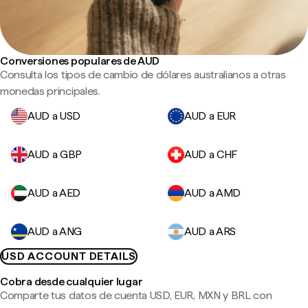
Conversiones populares de AUD
Consulta los tipos de cambio de dólares australianos a otras
monedas principales.
AUD a USD
AUD a EUR
AUD a GBP
AUD a CHF
AUD a AED
AUD a AMD
AUD a ANG
AUD a ARS
USD ACCOUNT DETAILS
Cobra desde cualquier lugar
Comparte tus datos de cuenta USD, EUR, MXN y BRL con