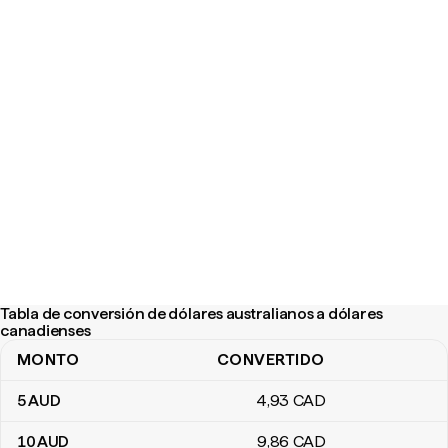
Tabla de conversión de dólares australianos a dólares
canadienses
MONTO
CONVERTIDO
Tabla de conversión de dólares australianos a dólares canadiens
5
AUD
4
,93
CAD
10
AUD
9
,86
CAD