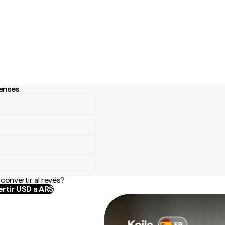
denses
nses
convertir al revés?
rtir USD a ARS