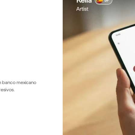
 un banco mexicano
resivos.