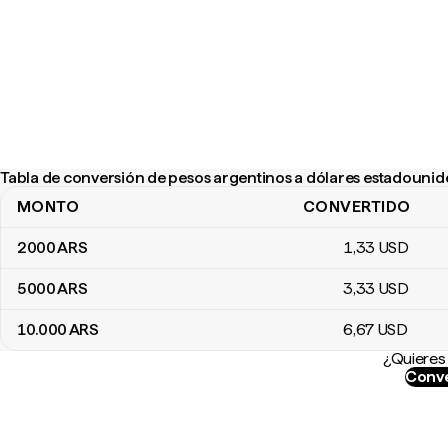
Tabla de conversión de pesos argentinos a dólares estadouni
MONTO
CONVERTIDO
Tabla de conversión de pesos argentinos a dólares estadounide
2000
ARS
1
,33
USD
5000
ARS
3
,33
USD
10.000
ARS
6
,67
USD
¿Quieres 
Conve