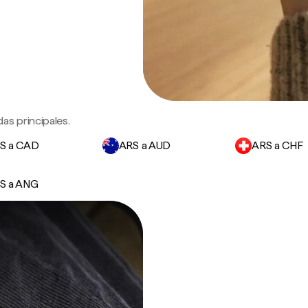
as principales.
S a CAD
ARS a AUD
ARS a CHF
S a ANG