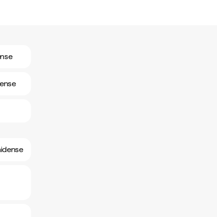
ense
dense
nidense