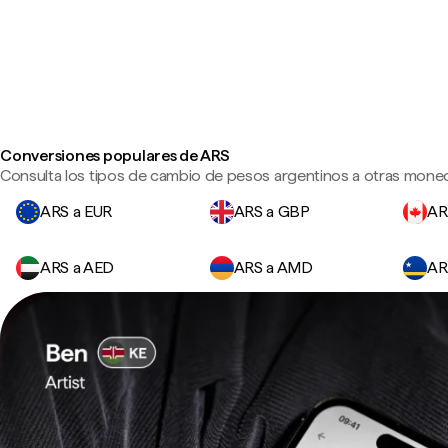
Conversiones populares de ARS
Consulta los tipos de cambio de pesos argentinos a otras moned
ARS a EUR
ARS a GBP
AR
ARS a AED
ARS a AMD
AR