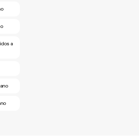
no
no
idos a
iano
ano