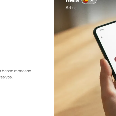
 un banco mexicano
resivos.