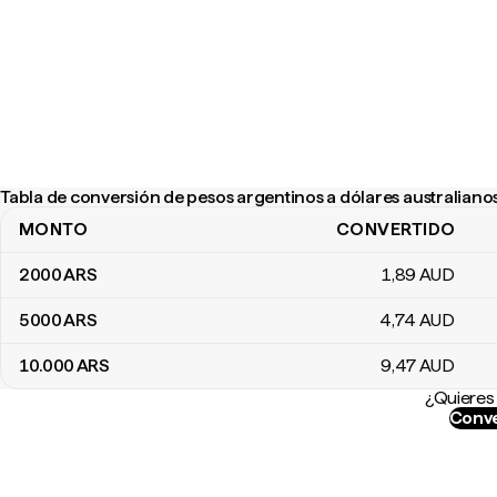
Tabla de conversión de pesos argentinos a dólares australiano
MONTO
CONVERTIDO
Tabla de conversión de pesos argentinos a dólares australianos
2000
ARS
1
,89
AUD
5000
ARS
4
,74
AUD
10.000
ARS
9
,47
AUD
¿Quieres 
Conve