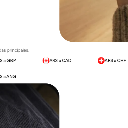
as principales.
S a GBP
ARS a CAD
ARS a CHF
S a ANG