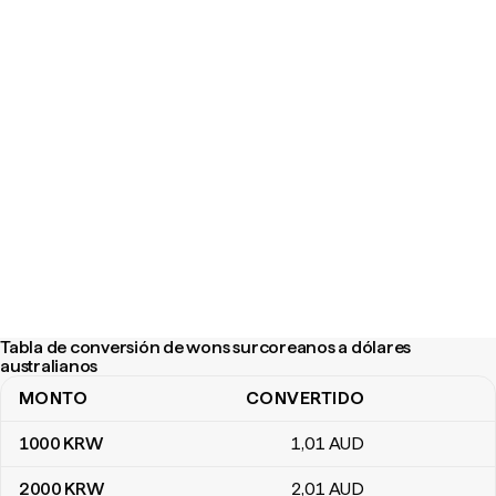
Tabla de conversión de wons surcoreanos a dólares
australianos
MONTO
CONVERTIDO
Tabla de conversión de wons surcoreanos a dólares australianos
1000
KRW
1
,01
AUD
2000
KRW
2
,01
AUD