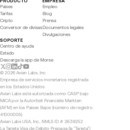
PRODUCTO
EMPRESA
Países
Empleo
Tarifas
Blog
Cripto
Prensa
Conversor de divisas
Documentos legales
Divulgaciones
SOPORTE
Centro de ayuda
Estado
Descarga la app de Morse
© 2026 Avian Labs, Inc
Empresa de servicios monetarios registrada
en los Estados Unidos
Avian Labs está autorizada como CASP bajo
MiCA por la Autoriteit Financiële Markten
(AFM) en los Países Bajos (número de registro
41000005).
Avian Labs USA, Inc., NMLS ID # 2639252
La Tarjeta Visa de Débito Prepaga (la "Tarjeta")