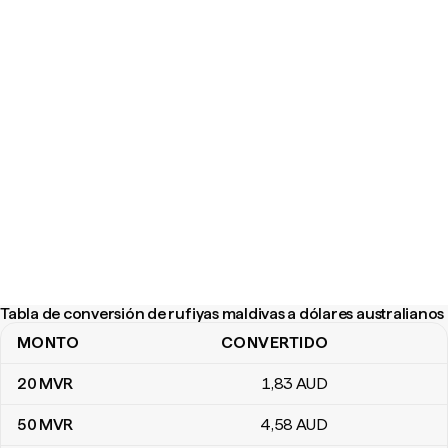
Tabla de conversión de rufiyas maldivas a dólares australianos
MONTO
CONVERTIDO
Tabla de conversión de rufiyas maldivas a dólares australianos
20
MVR
1
,83
AUD
50
MVR
4
,58
AUD