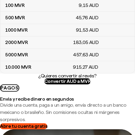
100
MVR
9
,15
AUD
500
MVR
45
,76
AUD
1000
MVR
91
,53
AUD
2000
MVR
183
,05
AUD
5000
MVR
457
,63
AUD
10.000
MVR
915
,27
AUD
¿Quieres convertir al revés?
Convertir AUD a MVR
PAGOS
Envía y recibe dinero en segundos
Divide una cuenta, paga a un amigo, envía directo a un banco
mexicano o brasileño. Sin comisiones ocultas ni márgenes
sorpresivos.
Abre tu cuenta gratis