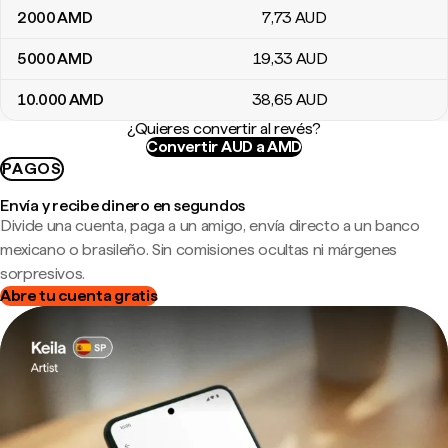
2000
AMD
7
,73
AUD
5000
AMD
19
,33
AUD
10.000
AMD
38
,65
AUD
¿Quieres convertir al revés?
Convertir AUD a AMD
PAGOS
Envía y recibe dinero en segundos
Divide una cuenta, paga a un amigo, envía directo a un banco
mexicano o brasileño. Sin comisiones ocultas ni márgenes
sorpresivos.
Abre tu cuenta gratis